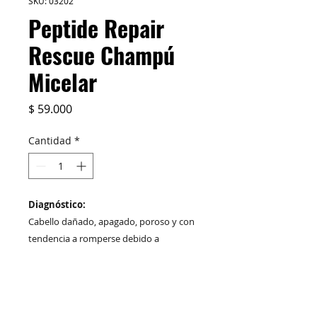
SKU: 03202
Peptide Repair
Rescue Champú
Micelar
Precio
$ 59.000
Cantidad
*
Diagnóstico:
Cabello dañado, apagado, poroso y con
tendencia a romperse debido a
tratamientos químicos o dañado debido
a procesos mecánicos.
TAMAÑO:
Qué hace:
1L