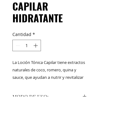
CAPILAR
HIDRATANTE
Cantidad
*
La Loción Tónica Capilar tiene extractos
naturales de coco, romero, quina y
sauce, que ayudan a nutrir y revitalizar
el folículo piloso. Además contiene
glicerina que ayuda a disminuir la
MODO DE USO:
resequedad del cuero cabelludo.
1.Aplique sobre el cuero cabelludo
realizando masajes circulares con
la yema de los dedos por 2 o 3
M&C Distribelleza
Redes Sociales
minutos.
2. Dejar aplicada.