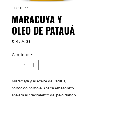
SKU: 05773
MARACUYA Y
OLEO DE PATAUÁ
Precio
$ 37.500
Cantidad
*
Maracuyá y el Aceite de Patauá,
conocido como el Aceite Amazónico
acelera el crecimiento del pelo dando
fuerza y resistencia. Línea Nutri-
Reconstructora. Ideal para el pelo seco,
MODO DE USO:
proporcionando movimiento y
alineacion de la hebra capilar,
* Usalo como crema para peinar.
devolviendo los aminoacidos perdidos,
* Aplicalo como tratamiento por 3