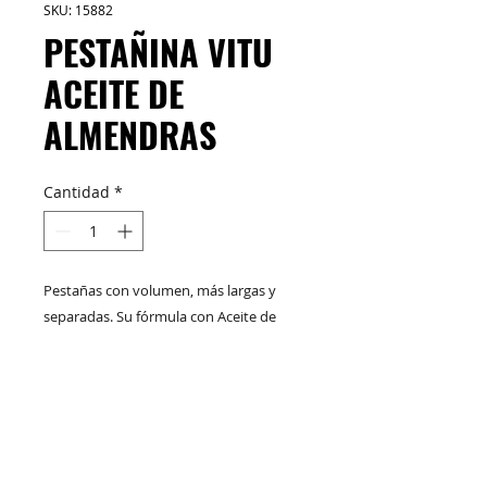
SKU: 15882
PESTAÑINA VITU
ACEITE DE
ALMENDRAS
Cantidad
*
Pestañas con volumen, más largas y
separadas. Su fórmula con Aceite de
Almendras cuida, hidrata y da brillo a
tus pestañas. Su cepillo de silicona evita
que se formen grumos.
M&C Distribelleza
Redes Sociales