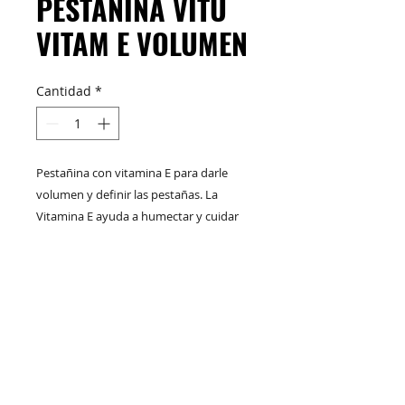
PESTAÑINA VITU
VITAM E VOLUMEN
Cantidad
*
Pestañina con vitamina E para darle
volumen y definir las pestañas. La
Vitamina E ayuda a humectar y cuidar
las pestañas.
M&C Distribelleza
Redes Sociales
Productos
Escríbenos
Nuskin
+57 317 436 3485
COMPRAR
+57 316 299 5435