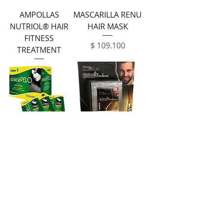
AMPOLLAS
MASCARILLA RENU
NUTRIOL® HAIR
HAIR MASK
FITNESS
Precio
$ 109.100
TREATMENT
TRATAMIENTO
Tintura para
CRECEPELO
Barbas