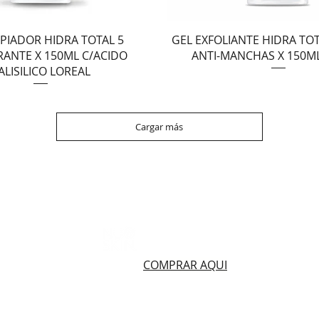
Vista rápida
Vista rápida
MPIADOR HIDRA TOTAL 5
GEL EXFOLIANTE HIDRA TOT
RANTE X 150ML C/ACIDO
ANTI-MANCHAS X 150M
ALISILICO LOREAL
Cargar más
436 3485
Productos Nuskin
299 5435
408 4448
COMPRAR AQUI