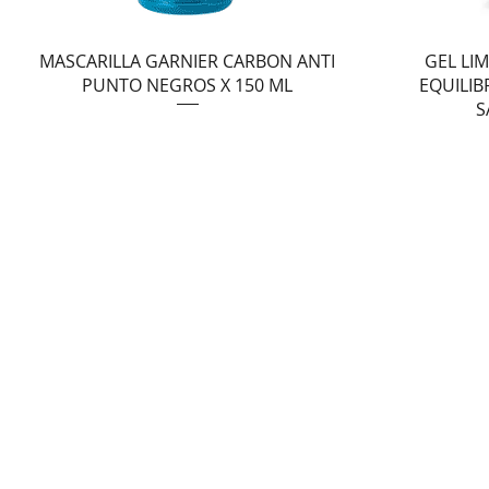
Vista rápida
MASCARILLA GARNIER CARBON ANTI
GEL LI
PUNTO NEGROS X 150 ML
EQUILIB
S
M&C Distribelleza
+57 317 
+57 316 
Ipiales - Nariño
+57 315 
Calle 14 #7-85