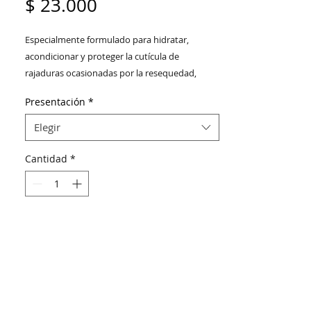
Precio
$ 23.000
Especialmente formulado para hidratar,
acondicionar y proteger la cutícula de
rajaduras ocasionadas por la resequedad,
desarrollado con aceites naturales.
Presentación
*
Elegir
Cantidad
*