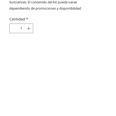
ilustrativas. El contenido del kit puede variar
dependiendo de promociones y disponibilidad
de inventario. Para más información del
Cantidad
*
contenido actual del kit contacte a su
representante de marca que lo asesora.