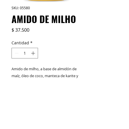
SKU: 05580
AMIDO DE MILHO
Precio
$ 37.500
Cantidad
*
Amido de milho, a base de almidón de
maíz, óleo de coco, manteca de karite y
D-Panthenol, repara, fortalece y da
brillo. Ideal para todo tipo de cabello.
Modo de uso: * Usalo como crema para
M&C Distribelleza
Redes Sociales
peinar. * Aplicalo como tratamiento por
3 min y retira con abundante agua.
Fórmula Vegana
Productos
Escríbenos