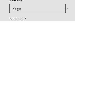
Cantidad
*
Una fórmula ideal para transformar las
raíces grasas y los largos secos.
M&C Distribelleza
Redes Sociales
Productos
Escríbenos
Nuskin
+57 317 436 3485
COMPRAR
+57 316 299 5435
AQUI
+57 315 408 4448