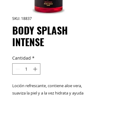
SKU: 18837
BODY SPLASH
INTENSE
Cantidad
*
Loción refrescante, contiene aloe vera,
suaviza la piel y a la vez hidrata y ayuda
a que la piel retenga la humedad.
250ml
M&C Distribelleza
Redes Sociales