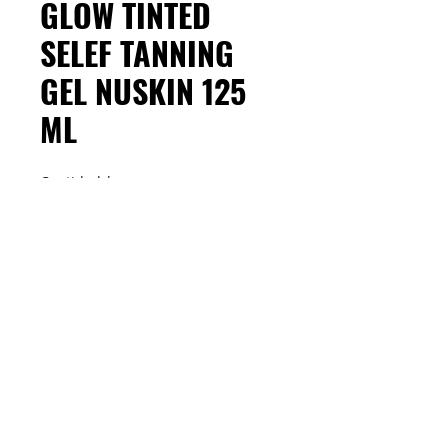
GLOW TINTED
SELEF TANNING
GEL NUSKIN 125
ML
Cantidad
*
¿Quieres un resplandor hermoso y
dorado todo el año? No importa la
temporada, puedes dar a tu piel un
acabado bronceado instantáneo con
Sunright Insta Glow, sin requerir sol.
M&C Distribelleza
Redes Sociales
Formulado para rostro y cuerpo, este
gel con color se crea con el paso del
tiempo, lo que da un bronceado de