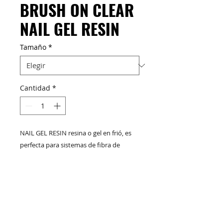
BRUSH ON CLEAR
NAIL GEL RESIN
Tamaño
*
Cantidad
*
NAIL GEL RESIN resina o gel en frió, es
perfecta para sistemas de fibra de
vidrio, reparaciones y para esculpir
estructuras, al combinarlo con el polvo
acrílico.
M&C Distribelleza
Redes Sociales