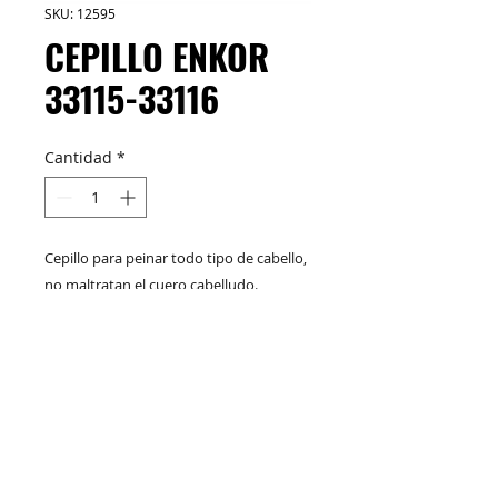
SKU: 12595
CEPILLO ENKOR
33115-33116
Cantidad
*
Cepillo para peinar todo tipo de cabello,
no maltratan el cuero cabelludo.
M&C Distribelleza
Redes Sociales
Productos
Escríbenos
Nuskin
+57 317 436 3485