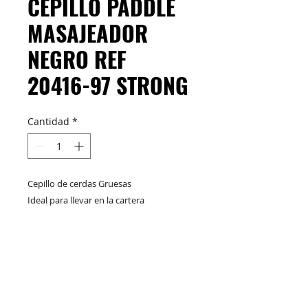
CEPILLO PADDLE
MASAJEADOR
NEGRO REF
20416-97 STRONG
Cantidad
*
Cepillo de cerdas Gruesas
Ideal para llevar en la cartera
Práctico para peinar y desenredar
Compacto y resistente
M&C Distribelleza
Redes Sociales