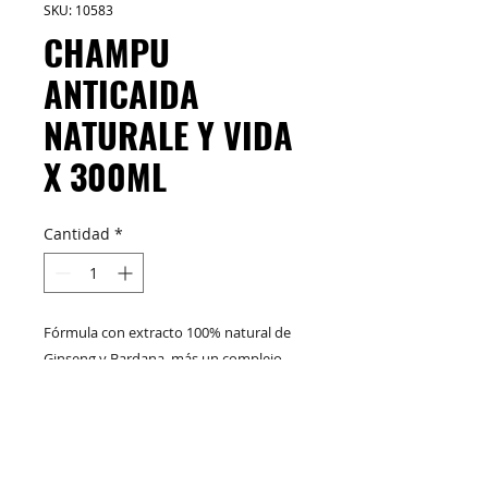
SKU: 10583
CHAMPU
ANTICAIDA
NATURALE Y VIDA
X 300ML
Cantidad
*
Fórmula con extracto 100% natural de
Ginseng y Bardana, más un complejo
fitoactivo de semillas de Trigo, Soya,
Pro-vitamina B5 y Vitaminas A, B3, B7, E,
F, H. Nutre y fortalece el bulbo piloso y
M&C Distribelleza
Redes Sociales
el cuero cabelludo evitando la caída del