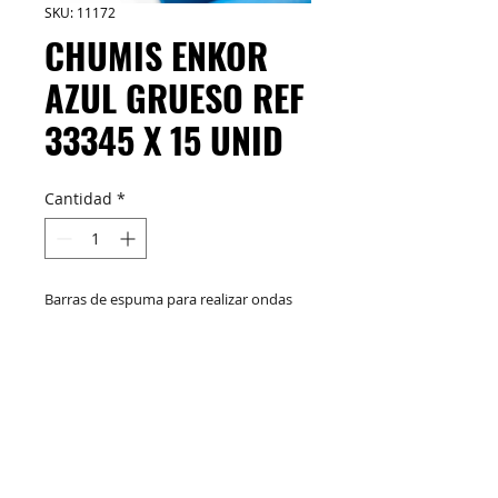
SKU: 11172
CHUMIS ENKOR
AZUL GRUESO REF
33345 X 15 UNID
Cantidad
*
Barras de espuma para realizar ondas
en el cabello sin calor.
M&C Distribelleza
Redes Sociales
Productos
Escríbenos