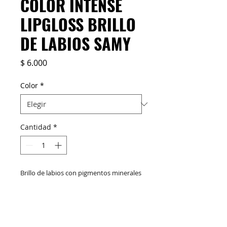
COLOR INTENSE
LIPGLOSS BRILLO
DE LABIOS SAMY
Precio
$ 6.000
Color
*
Cantidad
*
Brillo de labios con pigmentos minerales
en colores intensos y vibrantes de
excelente cobertura. Fórmula
multifuncional de brillo intenso que
humecta, acondiciona y protege los