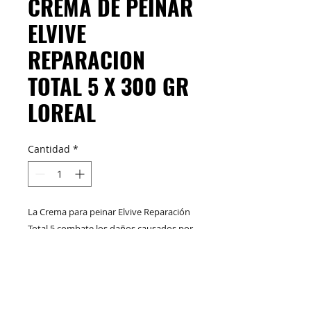
CREMA DE PEINAR
ELVIVE
REPARACION
TOTAL 5 X 300 GR
LOREAL
Cantidad
*
La Crema para peinar Elvive Reparación
Total 5 combate los daños causados por
los tratamientos químicos, el calor de la
plancha y la secadora. Su fórmula
enriquecida con caléndula y ceramida,
M&C Distribelleza
Redes Sociales
ayuda a combatir las puntas abiertas,