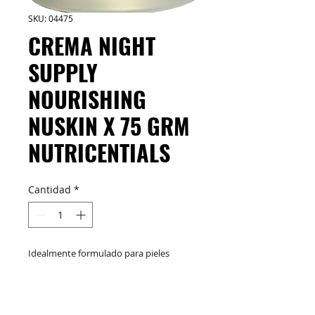
SKU: 04475
CREMA NIGHT
SUPPLY
NOURISHING
NUSKIN X 75 GRM
NUTRICENTIALS
Cantidad
*
Idealmente formulado para pieles
mixtas a grasas. Cuando se siente
agotado y con exceso de trabajo, su piel
también lo está. Al trabajar en armonía