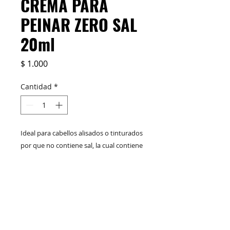
CREMA PARA
PEINAR ZERO SAL
20ml
Precio
$ 1.000
Cantidad
*
Ideal para cabellos alisados o tinturados
por que no contiene sal, la cual contiene
iones que oxidan el color del cabello,
puede usarse diariamente. NO
CONTIENE SAL. Desenredante: Facilita la
M&C Distribelleza
Redes Sociales
peinabilidad porque es un excelente
desenredante por lo tanto previene la
ruptura y perdida del cabello causada