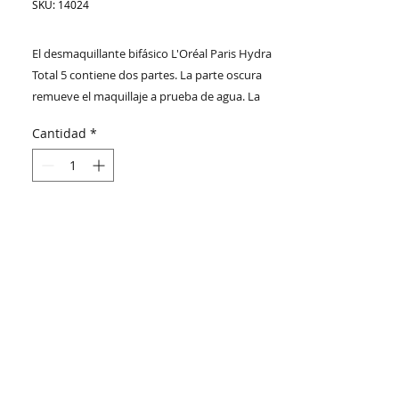
SKU: 14024
El desmaquillante bifásico L'Oréal Paris Hydra
Total 5 contiene dos partes. La parte oscura
remueve el maquillaje a prueba de agua. La
parte clara limpia y desmaquilla dejando la piel
Cantidad
*
suave. Adaptado para ojos sensibles y usuarias
de lentes de contacto.
Beneficios:
- Remueve el maquillaje a prueba de agua.
- Elimina impurezas.
- Limpia sin sensación grasosa.
- Acción instantánea.
- Suaviza la piel.