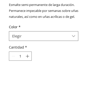
Esmalte semi-permanente de larga duración.
Permanece impecable por semanas sobre uñas
naturales, así como en uñas acrílicas o de gel.
Puede usarse sólo como pintura, mezclando
Color
*
con otros colores y para arte en 3D combinado
con DUAL UV POWDER
Elegir
Cantidad
*