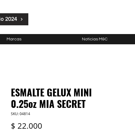
io 2024
Marcas
Noticias M&C
ESMALTE GELUX MINI
0.25oz MIA SECRET
SKU: 04814
Precio
$ 22.000