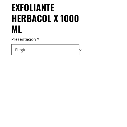
EXFOLIANTE
HERBACOL X 1000
ML
Presentación
*
Cantidad
*
Ayuda a la producción de colágeno,
remueve células muertas, despigmenta,
desmancha e hidrata manos y cuerpo.
Desmancha tu piel con los beneficios del
extracto de naranja, caléndula, keratina,
M&C Distribelleza
Redes Sociales
colágeno y cristales exfoliantes.