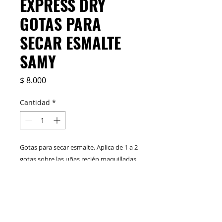
EXPRESS DRY
GOTAS PARA
SECAR ESMALTE
SAMY
Precio
$ 8.000
Cantidad
*
Gotas para secar esmalte. Aplica de 1 a 2
gotas sobre las uñas recién maquilladas
para acelerar su secado.Gotero de alta
precisión.
M&C Distribelleza
Redes Sociales