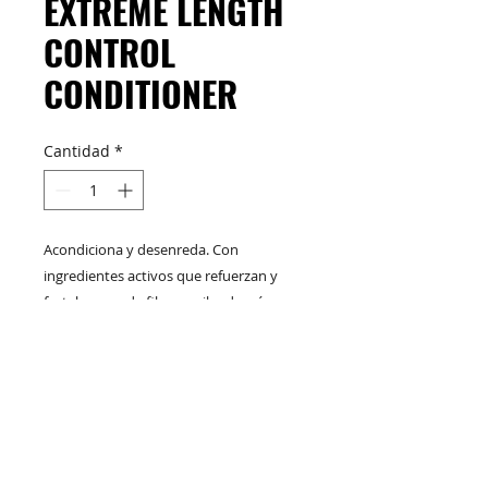
EXTREME LENGTH
CONTROL
CONDITIONER
Cantidad
*
Acondiciona y desenreda. Con
ingredientes activos que refuerzan y
fortalecen cada fibra capilar de raíz a
puntas.
NT WT / Presentación: 10.1 Fl oz / 300
M&C Distribelleza
Redes Sociales
mL
Productos
Escríbenos
Nuskin