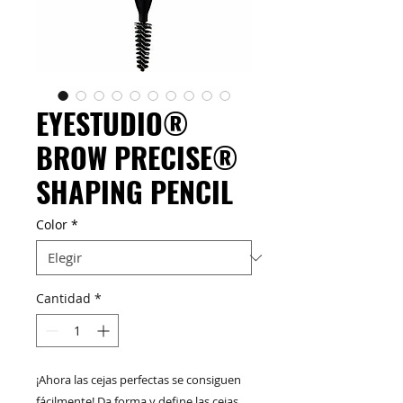
EYESTUDIO®
BROW PRECISE®
SHAPING PENCIL
Color
*
Cantidad
*
¡Ahora las cejas perfectas se consiguen
fácilmente! Da forma y define las cejas