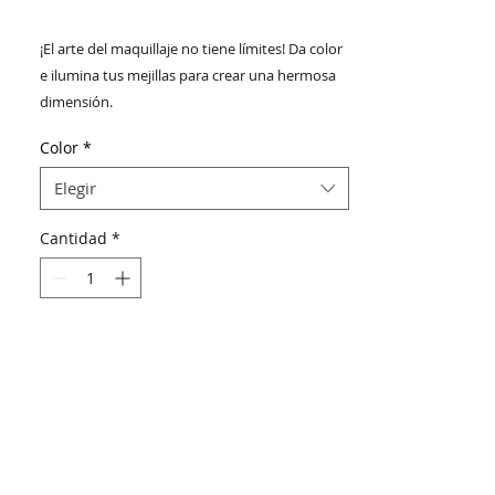
¡El arte del maquillaje no tiene límites! Da color
e ilumina tus mejillas para crear una hermosa
dimensión.
¡PRUÉBATELO!
Color
*
Elegir
Cantidad
*