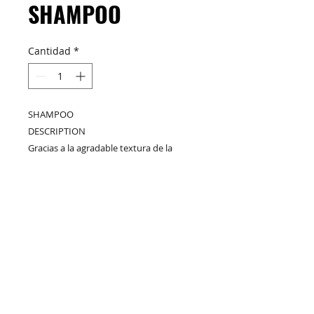
SHAMPOO
Cantidad
*
SHAMPOO
DESCRIPTION
Gracias a la agradable textura de la
leche, controla y suaviza el cabello sin
apelmazar.
M&C Distribelleza
Redes Sociales
Productos
Escríbenos
Nuskin
+57 317 436 3485
COMPRAR
+57 316 299 5435
AQUI
+57 315 408 4448