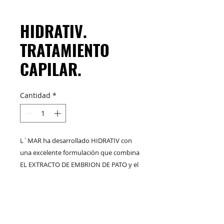
HIDRATIV.
TRATAMIENTO
CAPILAR.
Cantidad
*
L`MAR ha desarrollado HIDRATIV con
una excelente formulación que combina
EL EXTRACTO DE EMBRION DE PATO y el
milenario ACEITE ORGANICO DE ARGAN
también llamado el ORO LIQUIDO DE
MODO DE USO:
MARRUECOS. Este tratamiento
nutritivo, revitalizante y restaurador,
Lavé su cabello con SHAMPOO DE