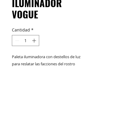
ILUMINADOR
VOGUE
Cantidad
*
Paleta iluminadora con destellos de luz
para reslatar las facciones del rostro
M&C Distribelleza
Redes Sociales
Productos
Escríbenos
Nuskin
+57 317 436 3485
COMPRAR
+57 316 299 5435
AQUI
+57 315 408 4448