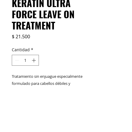
KERATIN ULTRA
FORCE LEAVE ON
TREATMENT
Precio
$ 21.500
Cantidad
*
Tratamiento sin enjuague especialmente
formulado para cabellos débiles y
maltratados. Fortalece y devuelve la
suavidad en las zonas más débiles y
dañadas de la fibra capilar ayudando a
M&C Distribelleza
Redes Sociales
reducir la ruptura.
NT WT / Presentación: 10.1 Fl oz / 300
mL