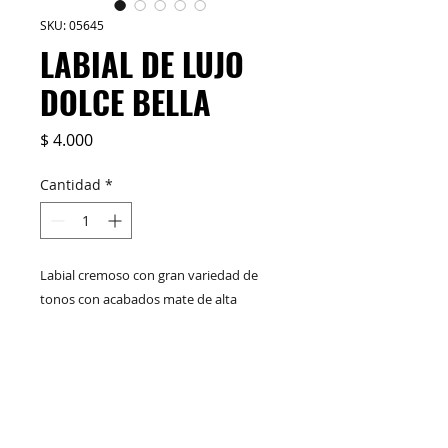
SKU: 05645
LABIAL DE LUJO
DOLCE BELLA
Precio
$ 4.000
Cantidad
*
Labial cremoso con gran variedad de
tonos con acabados mate de alta
fijación y duración, con un empaque
practico y lujoso.
M&C Distribelleza
Redes Sociales