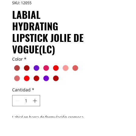
SKU: 12055
LABIAL
HYDRATING
LIPSTICK JOLIE DE
VOGUE(LC)
Color
*
Cantidad
*
Labial en barra de formulación cremosa,
que hidrata los labios dándoles un brillo
natural. Enriquecidos con un coctel de