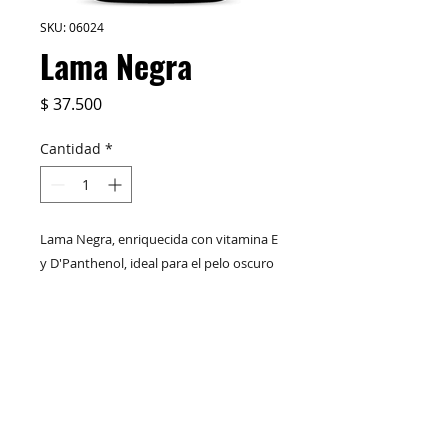
SKU: 06024
Lama Negra
Precio
$ 37.500
Cantidad
*
Lama Negra, enriquecida con vitamina E
y D'Panthenol, ideal para el pelo oscuro
y sin vida, con un finalizado sedoso y
brillante. Para todo tipo de pelo.
Libre
de sulfatos y parabenos
M&C Distribelleza
Redes Sociales
Formula vegana
Productos
Escríbenos