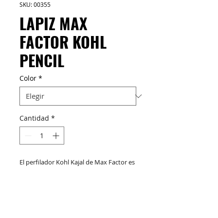
SKU: 00355
LAPIZ MAX
FACTOR KOHL
PENCIL
Color
*
Cantidad
*
El perfilador Kohl Kajal de Max Factor es
lo suficientemente firme para una
definición elegante, pero lo
suficientemente suave para un ojo
ahumado sofisticado. Este lápiz