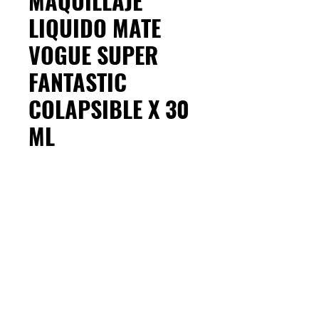
MAQUILLAJE
LIQUIDO MATE
VOGUE SUPER
FANTASTIC
COLAPSIBLE X 30
ML
Cantidad
*
La Base de Maquillaje
Superfantastic Cobertura Mate de
Vogue es de alto cubrimiento para todo
piel, sin sensación grasosa y de larga
duración.