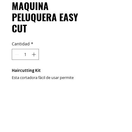
MAQUINA
PELUQUERA EASY
CUT
Cantidad
*
Haircutting Kit
Esta cortadora fácil de usar permite
cortar el cabello en casa sin esfuerzo,
con una variedad de accesorios.
M&C Distribelleza
Redes Sociales
Corte simple
10 Piezas
5 peines guía (3, 6, 13, 19, 25 mm)
Productos
Escríbenos