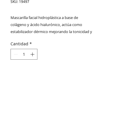
SKU: 19497
Mascarilla facial hidroplástica a base de
colágeno y ácido hialurónico, actúa como
estabilizador dérmico mejorando la tonicidad y
elasticidad de la piel. Tiene efecto tensor,
Cantidad
*
atenúa las finas líneas de expresión, ayuda a
absorber la grasa superficial de la piel y
remueve impurezas. Ideal para todo tipo de
cutis.