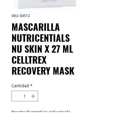
SKU: 04512
MASCARILLA
NUTRICENTIALS
NU SKIN X 27 ML
CELLTREX
RECOVERY MASK
Cantidad
*
Recarga de energía tu piel cansada
después de un día extenuante. La
mascarilla Celltrex Ultra Recovery Mask