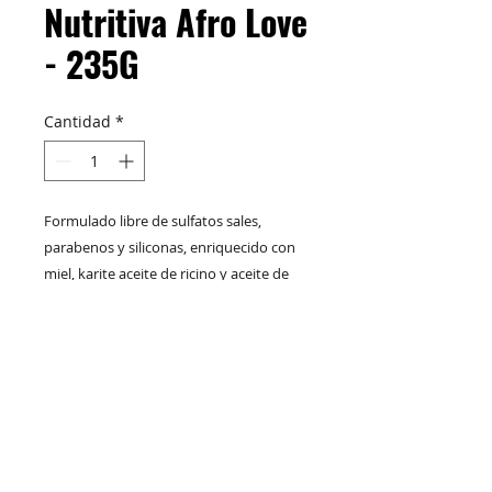
Nutritiva Afro Love
- 235G
Cantidad
*
Formulado libre de sulfatos sales,
parabenos y siliconas, enriquecido con
miel, karite aceite de ricino y aceite de
árbol de te, que nutren, restauran y
favorecen al crecimiento capilar
M&C Distribelleza
Redes Sociales
Beneficios:
- Rico en aceites naturales y esenciales
- Suavidad y brillo
Productos
Escríbenos
Nuskin
- Hidrata y acondiciona de la hebra
+57 317 436 3485
- Fortalece la raíz
COMPRAR