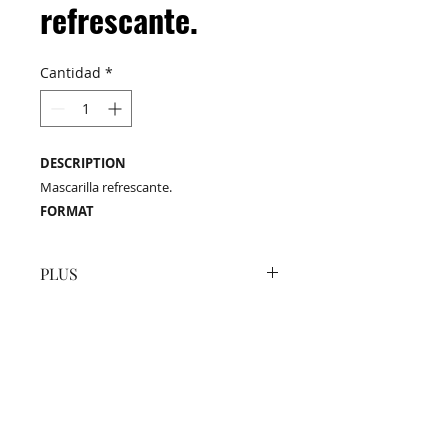
refrescante.
Cantidad
*
DESCRIPTION
Mascarilla refrescante.
FORMAT
Envase 6.91 Oz.Net Wt - Envase 17.28
Oz.Net Wt
PLUS
Mascarilla refrescante que
desenreda sin sobrecargar,
dejando el cabello nutrido y
M&C Distribelleza
Redes Sociales
sedoso.
Productos
Escríbenos