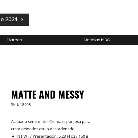
io 2024
Marcas
Noticias M&C
MATTE AND MESSY
SKU: 18408
Acabado semi-mate. Crema esponjosa para
crear peinados estilo desordenado.
NT WT / Presentación: 5.29 Fl oz / 150 g