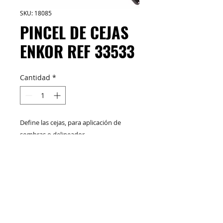
SKU: 18085
PINCEL DE CEJAS
ENKOR REF 33533
Cantidad
*
Define las cejas, para aplicación de
sombras o delineador.
M&C Distribelleza
Redes Sociales
Productos
Escríbenos
Nuskin