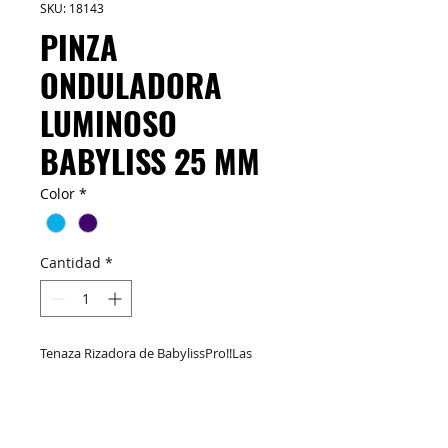
SKU: 18143
PINZA
ONDULADORA
LUMINOSO
BABYLISS 25 MM
Color
*
Cantidad
*
Tenaza Rizadora de BabylissPro!!Las
Tenazas Luminoso By BabylissPro
combinan excelencia, estilo y
comodidad. La tecnología Nano Silver