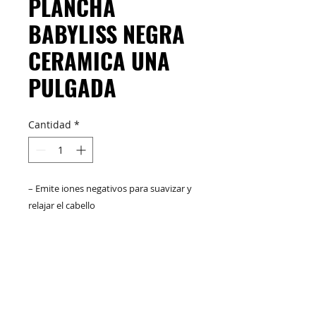
PLANCHA
BABYLISS NEGRA
CERAMICA UNA
PULGADA
Cantidad
*
– Emite iones negativos para suavizar y
relajar el cabello
– Renueva revitaliza el brillo del cabello
– Genera calor infrarrojo lejano que
protege el brillo del cabello
M&C Distribelleza
Redes Sociales
– Resistencia de cerámica calentamiento
y recuperación temperatura
instantánea