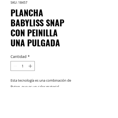
SKU: 18457
PLANCHA
BABYLISS SNAP
CON PEINILLA
UNA PULGADA
Cantidad
*
Esta tecnología es una combinación de
Ryton, que es un calor material
resistente y de titanio, que es un
conductor de extrema alta calienta. Esta
plancha de hierro tiene una excelente
M&C Distribelleza
Redes Sociales
conductividad térmica, y es resistente a