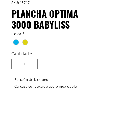
SKU: 15717
PLANCHA OPTIMA
3000 BABYLISS
Color
*
Cantidad
*
– Función de bloqueo
– Carcasa convexa de acero inoxidable
es liviana, resistente a la corrosión y
resistente a la deformación
– Puntas aislantes de silicón
M&C Distribelleza
Redes Sociales
– Sistema doble resistencia de cerámica
de alta densidad
– Placas de Nano Titanium de calidad