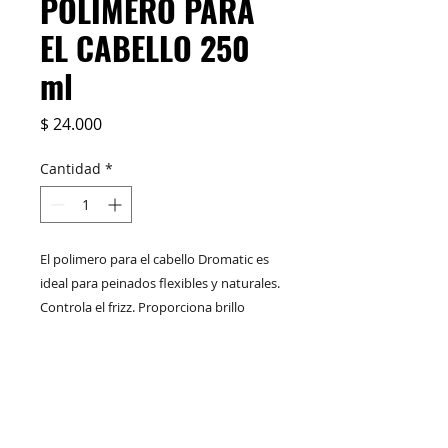
POLIMERO PARA
EL CABELLO 250
ml
Precio
$ 24.000
Cantidad
*
El polimero para el cabello Dromatic es
ideal para peinados flexibles y naturales.
Controla el frizz. Proporciona brillo
extremo al instante. Elimina cargas
electrostáticas. Aporta a su cabello
DESCRIPCIÓN
textura suave y agradable al tacto.
Contiene filtro solar que protege el color
Mejora la peinabilidad y facilita el
de su cabello.
desenredo, por lo tanto previene la